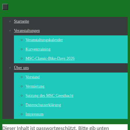
Zum
Inhalt
Zum
Startseite
springen
Inhalt
Veranstaltungen
springen
Veranstaltungskalender
Kurventraining
MSC-Classic-Bike-Days 2026
Über uns
Vorstand
Vermietung
Satzung des MSC Geesthacht
Datenschutzerklärung
Impressum
Dieser Inhalt ist passwortgeschützt. Bitte gib unten