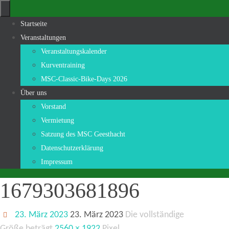
Zum
Inhalt
Zum
Startseite
springen
Inhalt
Veranstaltungen
springen
Veranstaltungskalender
Kurventraining
MSC-Classic-Bike-Days 2026
Über uns
Vorstand
Vermietung
Satzung des MSC Geesthacht
Datenschutzerklärung
Impressum
1679303681896
23. März 2023
23. März 2023
Die vollständige
Größe beträgt
2560 × 1922
Pixel