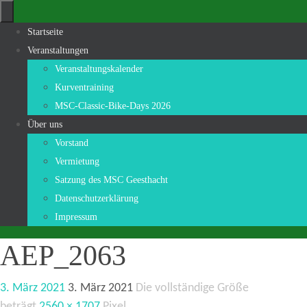
Zum
Inhalt
Zum
Startseite
springen
Inhalt
Veranstaltungen
springen
Veranstaltungskalender
Kurventraining
MSC-Classic-Bike-Days 2026
Über uns
Vorstand
Vermietung
Satzung des MSC Geesthacht
Datenschutzerklärung
Impressum
AEP_2063
3. März 2021
3. März 2021
Die vollständige Größe
beträgt
2560 × 1707
Pixel