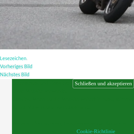
Lesezeichen
.
Vorheriges Bild
Nächstes Bild
Datenschutz und Cookies:
Diese Website verwendet
Cookies. Wenn du die Website weiterhin nutzt, stimmst
du der Verwendung von Cookies zu.
Weitere Informationen, beispielsweise zur Kontrolle
von Cookies, findest du hier:
Cookie-Richtlinie