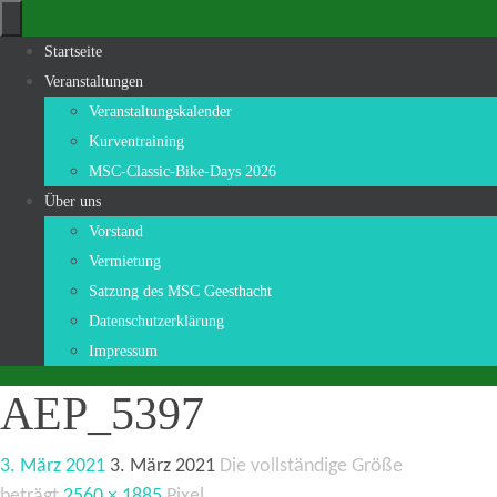
Zum
Inhalt
Zum
Startseite
springen
Inhalt
Veranstaltungen
springen
Veranstaltungskalender
Kurventraining
MSC-Classic-Bike-Days 2026
Über uns
Vorstand
Vermietung
Satzung des MSC Geesthacht
Datenschutzerklärung
Impressum
AEP_5397
3. März 2021
3. März 2021
Die vollständige Größe
beträgt
2560 × 1885
Pixel