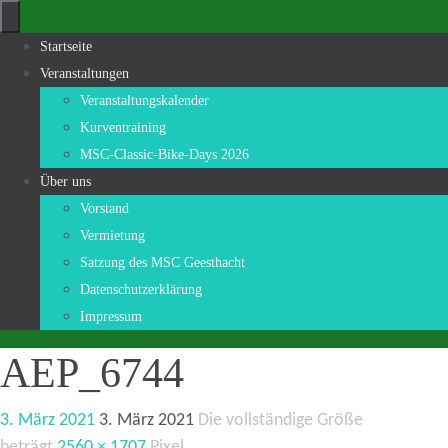
Zum
Inhalt
Zum
Startseite
springen
Inhalt
Veranstaltungen
springen
Veranstaltungskalender
Kurventraining
MSC-Classic-Bike-Days 2026
Über uns
Vorstand
Vermietung
Satzung des MSC Geesthacht
Datenschutzerklärung
Impressum
AEP_6744
3. März 2021
3. März 2021
Die vollständige Größe
beträgt
2560 × 1707
Pixel