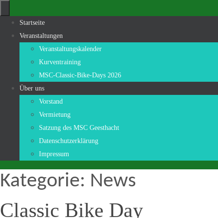
Zum
Inhalt
Zum
Startseite
springen
Inhalt
Veranstaltungen
springen
Veranstaltungskalender
Kurventraining
MSC-Classic-Bike-Days 2026
Über uns
Vorstand
Vermietung
Satzung des MSC Geesthacht
Datenschutzerklärung
Impressum
Kategorie:
News
Classic Bike Day