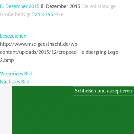
8. Dezember 2015
8. Dezember 2015
Die vollständige
Größe beträgt
524 × 195
Pixel
Lesezeichen
.
http://www.msc-geesthacht.de/wp-
content/uploads/2015/12/cropped-Heidbergring-Logo-
2.bmp
Vorheriges Bild
Nächstes Bild
Datenschutz und Cookies:
Diese Website verwendet
Cookies. Wenn du die Website weiterhin nutzt, stimmst
du der Verwendung von Cookies zu.
Weitere Informationen, beispielsweise zur Kontrolle