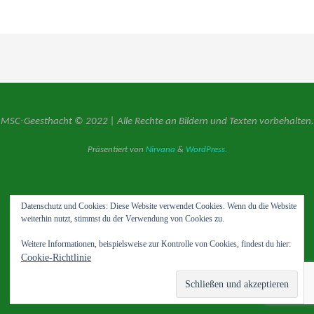
MSC-Geesthacht © 2022 | Alle Rechte an Bildern und Texten vorbehalten.
Präsentiert von
Nirvana
&
WordPress.
Datenschutz und Cookies: Diese Website verwendet Cookies. Wenn du die Website
weiterhin nutzt, stimmst du der Verwendung von Cookies zu.
Weitere Informationen, beispielsweise zur Kontrolle von Cookies, findest du hier:
Cookie-Richtlinie