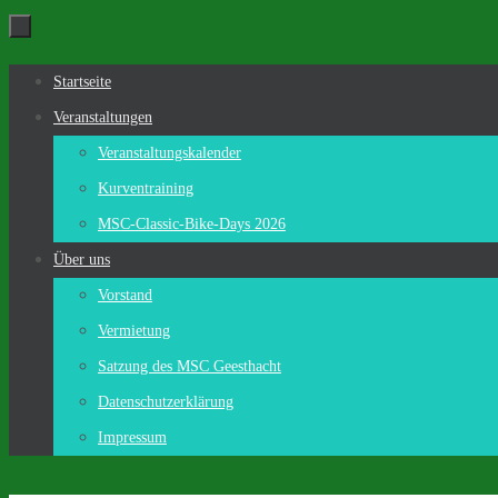
Zum
Inhalt
Zum
Startseite
springen
Inhalt
Veranstaltungen
springen
Veranstaltungskalender
Kurventraining
MSC-Classic-Bike-Days 2026
Über uns
Vorstand
Vermietung
Satzung des MSC Geesthacht
Datenschutzerklärung
Impressum