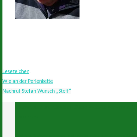
Lesezeichen
.
Wie an der Perlenkette
Nachruf Stefan Wunsch „Steff“
Datenschutz und Cookies: Diese Website verwendet Co
Cookies zu.
Weitere Informationen, beispielsweise zur Kontrolle v