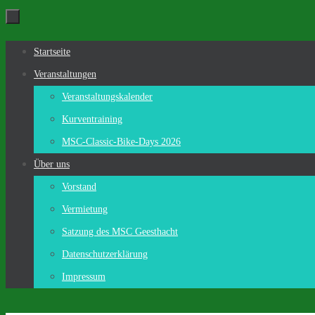
Zum
Inhalt
Zum
Startseite
springen
Inhalt
Veranstaltungen
springen
Veranstaltungskalender
Kurventraining
MSC-Classic-Bike-Days 2026
Über uns
Vorstand
Vermietung
Satzung des MSC Geesthacht
Datenschutzerklärung
Impressum